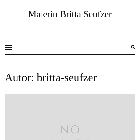
Skip
Malerin Britta Seufzer
to
content
Autor:
britta-seufzer